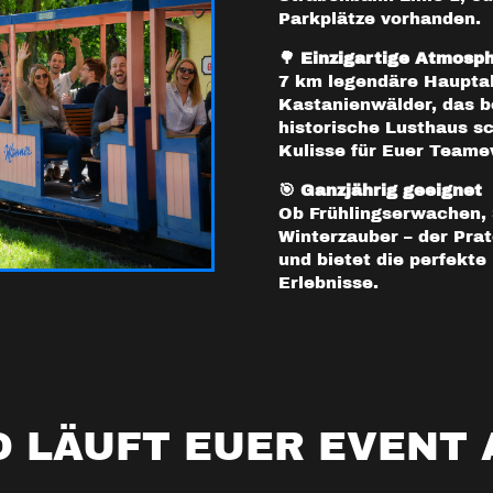
Parkplätze vorhanden.
🌳 Einzigartige Atmosp
7 km legendäre Hauptal
Kastanienwälder, das 
historische Lusthaus sc
Kulisse für Euer Teame
🎯 Ganzjährig geeignet
Ob Frühlingserwachen,
Winterzauber – der Prat
und bietet die perfekte
Erlebnisse.
O LÄUFT EUER EVENT 