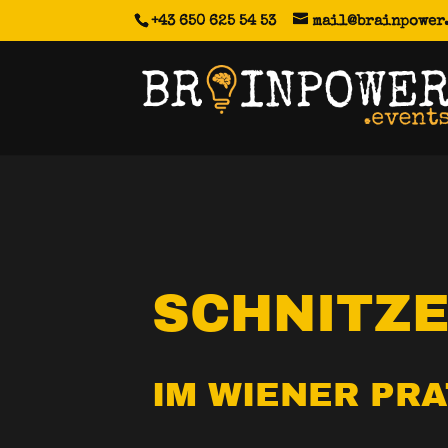
+43 650 625 54 53
mail@brainpower
SCHNITZ
IM WIENER PR