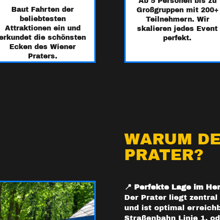
Ab 5 Personen bis zu
Baut Fahrten der
Großgruppen mit 200+
beliebtesten
Teilnehmern. Wir
Attraktionen ein und
skalieren jedes Event
erkundet die schönsten
perfekt.
Ecken des Wiener
Praters.
WARUM DE
PRATER?
📍 Perfekte Lage im He
Der Prater liegt zentral
und ist optimal erreich
Straßenbahn Linie 1, o