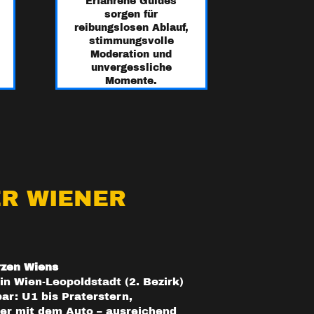
Erfahrene Guides
sorgen für
reibungslosen Ablauf,
stimmungsvolle
Moderation und
unvergessliche
Momente.
R WIENER
rzen Wiens
 in Wien-Leopoldstadt (2. Bezirk)
bar: U1 bis Praterstern,
der mit dem Auto – ausreichend