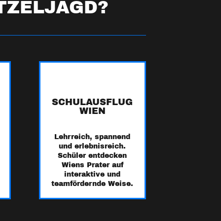
ITZELJAGD?
🎒
SCHULAUSFLUG
WIEN
Lehrreich, spannend
und erlebnisreich.
Schüler entdecken
Wiens Prater auf
interaktive und
teamfördernde Weise.