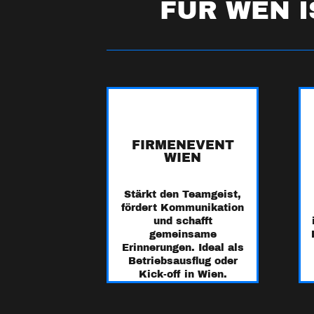
FÜR WEN I
🏢
FIRMENEVENT
WIEN
Stärkt den Teamgeist,
fördert Kommunikation
und schafft
gemeinsame
Erinnerungen. Ideal als
Betriebsausflug oder
Kick-off in Wien.