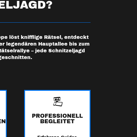
ZELJAGD?
 löst knifflige Rätsel, entdeckt
er legendären Hauptallee bis zum
tselrallye – jede Schnitzeljagd
geschnitten.
PROFESSIONELL
N
BEGLEITET