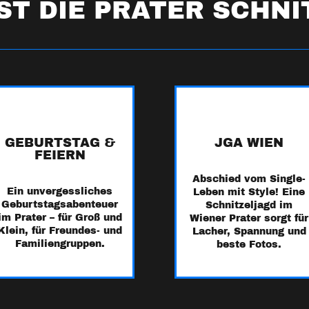
ST DIE PRATER SCHN
🎂
💍
GEBURTSTAG &
JGA WIEN
FEIERN
Abschied vom Single-
Ein unvergessliches
Leben mit Style! Eine
Geburtstagsabenteuer
Schnitzeljagd im
im Prater – für Groß und
Wiener Prater sorgt für
Klein, für Freundes- und
Lacher, Spannung und
Familiengruppen.
beste Fotos.