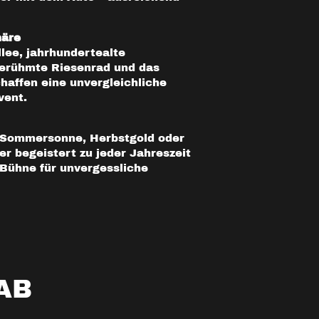
häre
lee, jahrhundertealte
berühmte Riesenrad und das
haffen eine unvergleichliche
vent.
 Sommersonne, Herbstgold oder
er begeistert zu jeder Jahreszeit
 Bühne für unvergessliche
AB